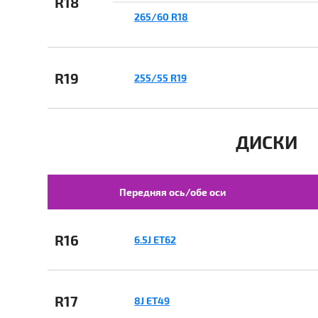
R18
265/60 R18
R19
255/55 R19
ДИСКИ
Передняя ось/обе оси
R16
6.5J ET62
R17
8J ET49