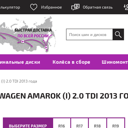
лькулятор
Избранное
Обратная связь
инальные диски
Колёса в сборе
Шиномон
I) 2.0 TDI 2013 года
GEN AMAROK (I) 2.0 TDI 2013 Г
ВЫБЕРИТЕ РАЗМЕР
R16
R17
R18
R19