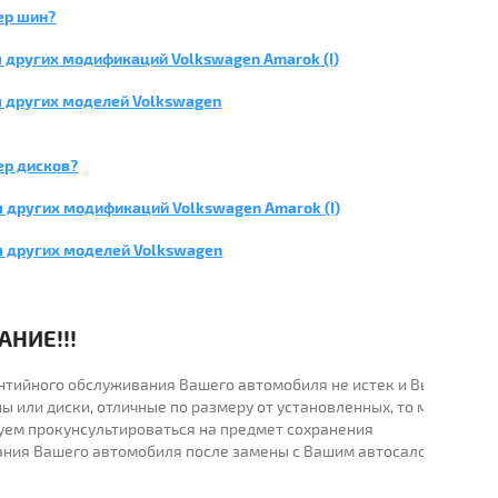
ер шин?
 других модификаций Volkswagen Amarok (I)
 других моделей Volkswagen
ер дисков?
я других модификаций Volkswagen Amarok (I)
я других моделей Volkswagen
НИЕ!!!
рантийного обслуживания Вашего автомобиля не истек и Вы
ы или диски, отличные по размеру от установленных, то мы
уем прокунсультироваться на предмет сохранения
ания Вашего автомобиля после замены с Вашим автосалоном.