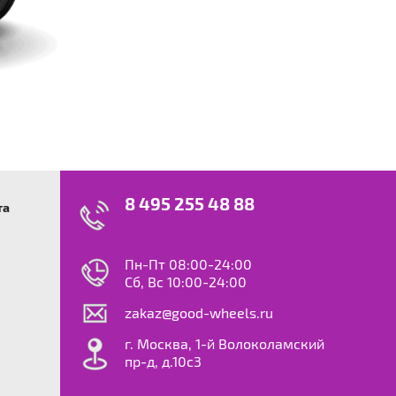
8 495 255 48 88
та
swagen
23
0
ok
le
Пн-Пт 08:00-24:00
dy
Сб, Вс 10:00-24:00
S
zakaz@good-wheels.ru
f
ta
г. Москва, 1-й Волоколамский
van
пр-д, д.10с3
at
ton