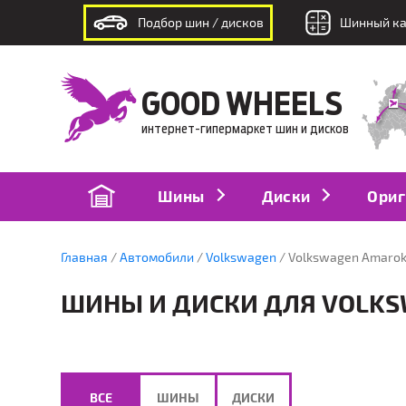
Подбор шин / дисков
Шинный ка
интернет-гипермаркет шин и дисков
GOOD WHEELS
интернет-гипермаркет шин и дисков
Шины
Диски
Ориг
Главная
Автомобили
Volkswagen
Volkswagen Amarok (
ШИНЫ И ДИСКИ ДЛЯ VOLKSWA
ВСЕ
ШИНЫ
ДИСКИ