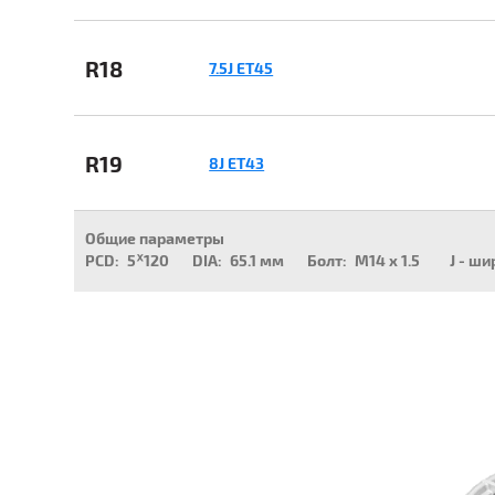
R18
7.5J ET45
R19
8J ET43
Общие параметры
PCD:
5ᕁ120
DIA:
65.1 мм
Болт:
M14 x 1.5
J - ши