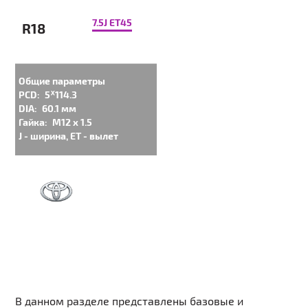
7.5J ET45
R18
Общие параметры
PCD:
5ᕁ114.3
DIA:
60.1 мм
Гайка:
M12 x 1.5
J - ширина, ET - вылет
В данном разделе представлены базовые и