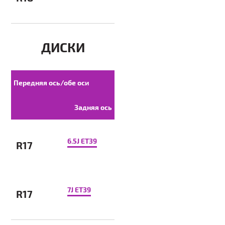
ДИСКИ
Передняя ось/обе оси
Задняя ось
6.5J ET39
R17
7J ET39
R17