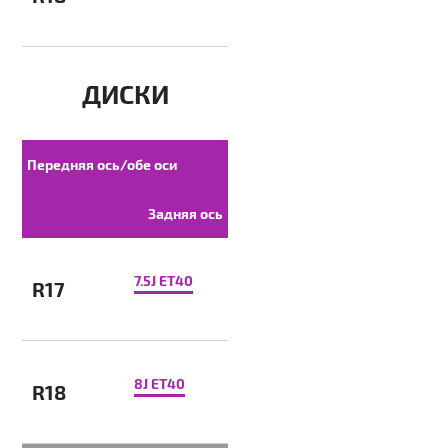
ДИСКИ
Передняя ось/обе оси
Задняя ось
7.5J ET40
R17
8J ET40
R18