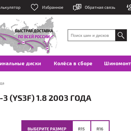
лькулятор
Избранное
Обратная связь
инальные диски
Колёса в сборе
Шиномон
ода
 (YS3F) 1.8 2003 ГОДА
ВЫБЕРИТЕ РАЗМЕР
R15
R16