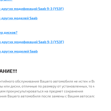
 других модификаций Saab 9-3 (YS3F)
 других моделей Saab
ер дисков?
 других модификаций Saab 9-3 (YS3F)
я других моделей Saab
НИЕ!!!
рантийного обслуживания Вашего автомобиля не истек и Вы
ы или диски, отличные по размеру от установленных, то мы
уем прокунсультироваться на предмет сохранения
ания Вашего автомобиля после замены с Вашим автосалоном.