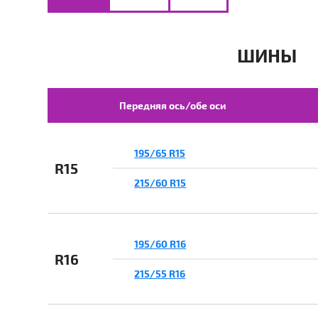
ШИНЫ
Передняя ось/обе оси
195/65 R15
R15
215/60 R15
195/60 R16
R16
215/55 R16