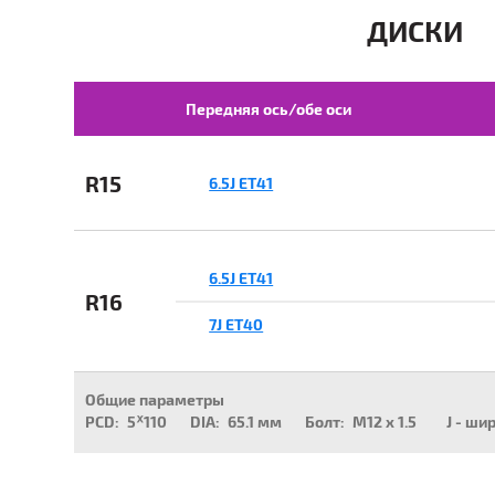
ДИСКИ
Передняя ось/обе оси
R15
6.5J ET41
6.5J ET41
R16
7J ET40
Общие параметры
PCD:
5ᕁ110
DIA:
65.1 мм
Болт:
M12 x 1.5
J - ши