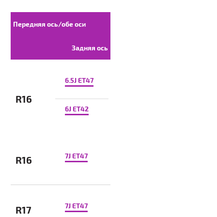
Передняя ось/обе оси
Задняя ось
6.5J ET47
R16
6J ET42
7J ET47
R16
7J ET47
R17