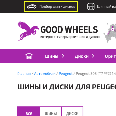
Подбор шин / дисков
Шинный ка
интернет-гипермаркет шин и дисков
GOOD WHEELS
интернет-гипермаркет шин и дисков
Шины
Диски
Ориг
Главная
Автомобили
Peugeot
Peugeot 308 (T7 PF2) 1.
ШИНЫ И ДИСКИ ДЛЯ PEUGEOT 
ВСЕ
ШИНЫ
ДИСКИ