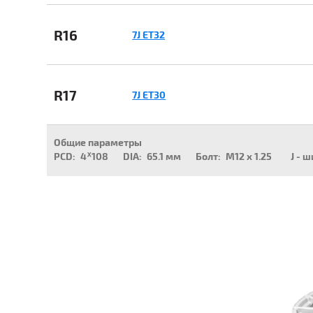
R16
7J ET32
R17
7J ET30
Общие параметры
PCD:
4ᕁ108
DIA:
65.1 мм
Болт:
M12 x 1.25
J - 