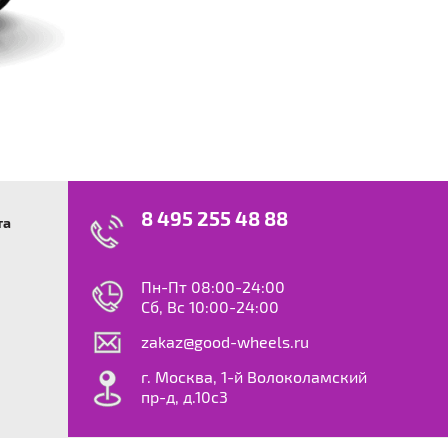
8 495 255 48 88
та
swagen
23
0
ok
le
Пн-Пт 08:00-24:00
dy
Сб, Вс 10:00-24:00
S
zakaz@good-wheels.ru
f
ta
г. Москва, 1-й Волоколамский
van
пр-д, д.10с3
at
ton