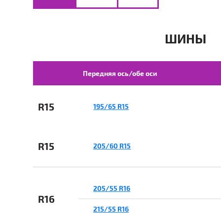
ШИНЫ
Передняя ось/обе оси
R15
195/65 R15
R15
205/60 R15
205/55 R16
R16
215/55 R16