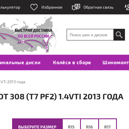
лькулятор
Избранное
Обратная связь
инальные диски
Колёса в сборе
Шиномон
4VTi 2013 года
308 (T7 PF2) 1.4VTI 2013 ГОДА
ВЫБЕРИТЕ РАЗМЕР
R15
R16
R17