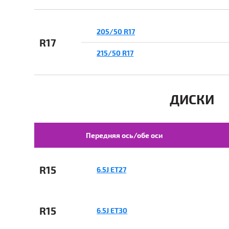
205/50 R17
R17
215/50 R17
ДИСКИ
Передняя ось/обе оси
R15
6.5J ET27
R15
6.5J ET30