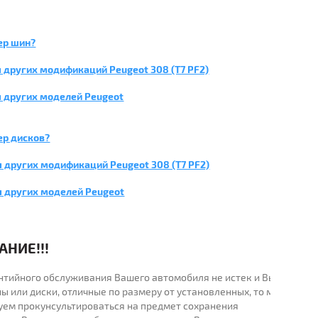
ер шин?
 других модификаций Peugeot 308 (T7 PF2)
 других моделей Peugeot
ер дисков?
 других модификаций Peugeot 308 (T7 PF2)
я других моделей Peugeot
НИЕ!!!
рантийного обслуживания Вашего автомобиля не истек и Вы
ы или диски, отличные по размеру от установленных, то мы
уем прокунсультироваться на предмет сохранения