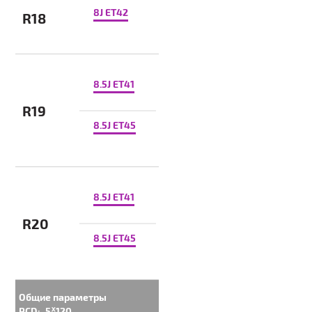
8J ET42
R18
8.5J ET41
R19
8.5J ET45
8.5J ET41
R20
8.5J ET45
Общие параметры
PCD:
5ᕁ120