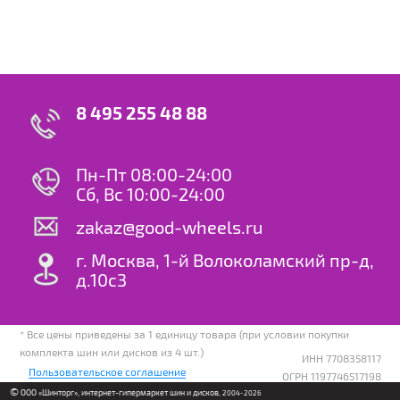
8 495 255 48 88
Пн-Пт 08:00-24:00
Сб, Вс 10:00-24:00
zakaz@good-wheels.ru
г. Москва, 1-й Волоколамский пр-д,
д.10с3
* Все цены приведены за 1 единицу товара (при условии покупки
комплекта шин или дисков из 4 шт.)
ИНН 7708358117
Пользовательское соглашение
ОГРН 1197746517198
©
ООО «Шинторг», интернет-гипермаркет шин и дисков
, 2004-2026