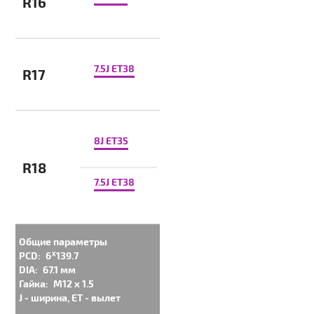
R16
7.5J ET38
R17
8J ET35
R18
7.5J ET38
Общие параметры
PCD:
6ᕁ139.7
DIA:
67.1 мм
Гайка:
M12 x 1.5
J - ширина, ET - вылет