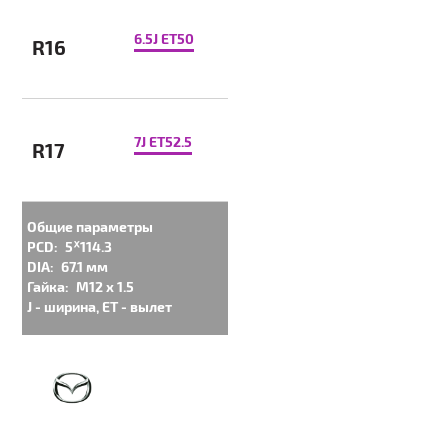
6.5J ET50
R16
7J ET52.5
R17
Общие параметры
PCD:
5ᕁ114.3
DIA:
67.1 мм
Гайка:
M12 x 1.5
J - ширина, ET - вылет