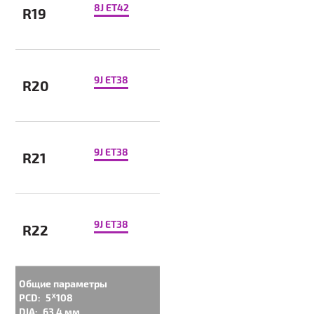
8J ET42
R19
9J ET38
R20
9J ET38
R21
9J ET38
R22
Общие параметры
PCD:
5ᕁ108
DIA:
63.4 мм