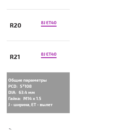
8J ET40
R20
8J ET40
R21
Общие параметры
PCD:
5ᕁ108
DIA:
63.4 мм
Гайка:
M14 x 1.5
J - ширина, ET - вылет