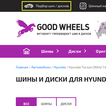
Подбор шин / дисков
Шинный ка
интернет-гипермаркет шин и дисков
GOOD WHEELS
интернет-гипермаркет шин и дисков
Шины
Диски
Ориг
Главная
Автомобили
Hyundai
Hyundai Tucson (NX4) 1.
ШИНЫ И ДИСКИ ДЛЯ HYUNDAI
ВСЕ
ШИНЫ
ДИСКИ