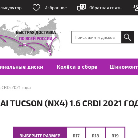
лькулятор
Избранное
Обратная связь
инальные диски
Колёса в сборе
Шиномон
6 CRDi 2021 года
 TUCSON (NX4) 1.6 CRDI 2021 ГО
ВЫБЕРИТЕ РАЗМЕР
R17
R18
R19