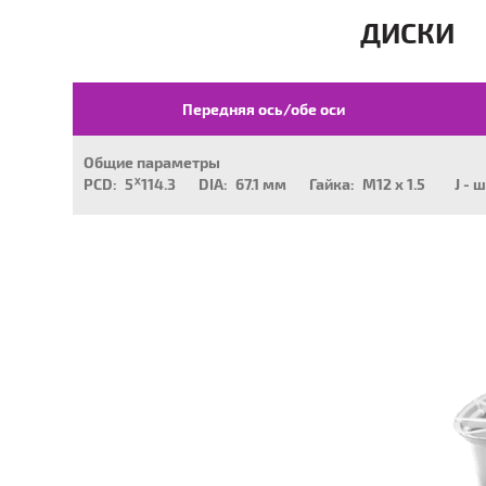
ДИСКИ
Передняя ось/обе оси
Общие параметры
PCD:
5ᕁ114.3
DIA:
67.1 мм
Гайка:
M12 x 1.5
J - 