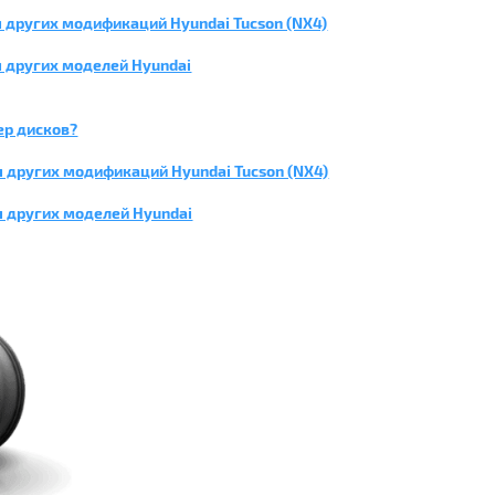
 других модификаций Hyundai Tucson (NX4)
 других моделей Hyundai
ер дисков?
 других модификаций Hyundai Tucson (NX4)
я других моделей Hyundai
НИЕ!!!
рантийного обслуживания Вашего автомобиля не истек и Вы
ы или диски, отличные по размеру от установленных, то мы
уем прокунсультироваться на предмет сохранения
ания Вашего автомобиля после замены с Вашим автосалоном.