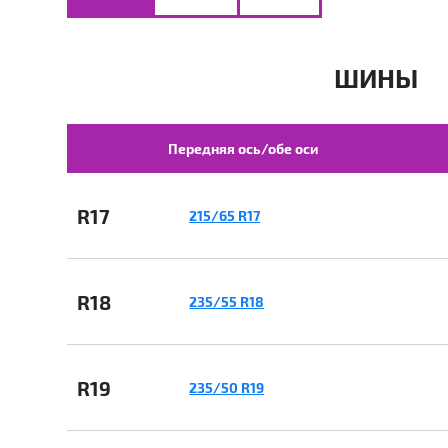
ШИНЫ
Передняя ось/обе оси
R17
215/65 R17
R18
235/55 R18
R19
235/50 R19