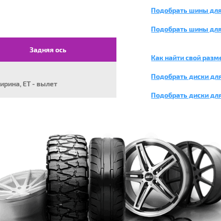
Подобрать шины для
Подобрать шины для
Задняя ось
Как найти свой разм
Подобрать диски для
ширина, ET - вылет
Подобрать диски дл
ОБРАТИТЕ ВНИМА
В случае, если срок га
желаете установить шин
настоятельно рекоменд
гарантийного обслужив