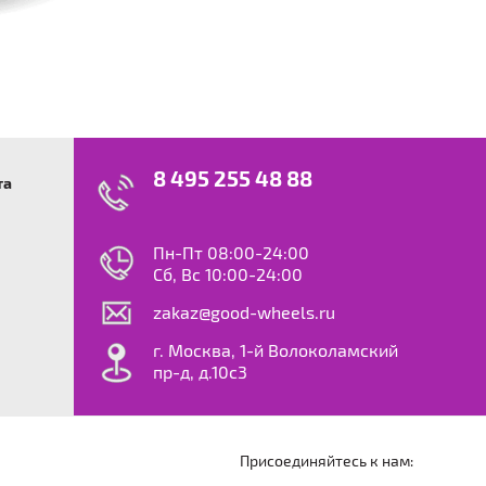
8 495 255 48 88
та
swagen
23
0
ok
le
Пн-Пт 08:00-24:00
dy
Сб, Вс 10:00-24:00
S
zakaz@good-wheels.ru
f
ta
г. Москва, 1-й Волоколамский
van
пр-д, д.10с3
at
ton
ter
o
Присоединяйтесь к нам:
an