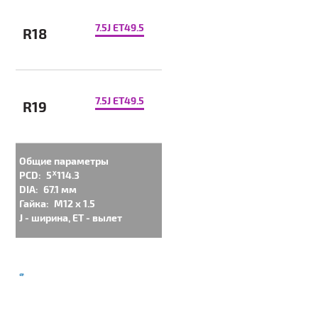
7.5J ET49.5
R18
7.5J ET49.5
R19
Общие параметры
PCD:
5ᕁ114.3
DIA:
67.1 мм
Гайка:
M12 x 1.5
J - ширина, ET - вылет