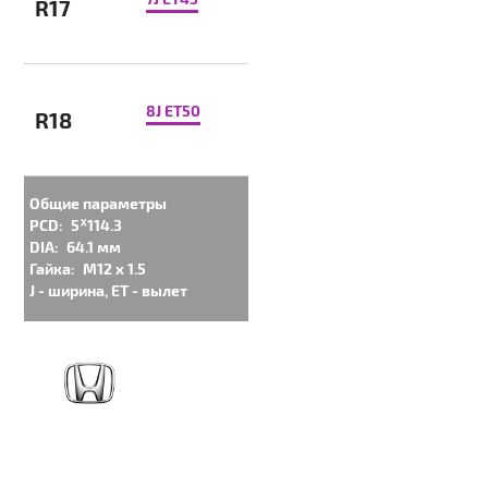
R17
8J ET50
R18
Общие параметры
PCD:
5ᕁ114.3
DIA:
64.1 мм
Гайка:
M12 x 1.5
J - ширина, ET - вылет