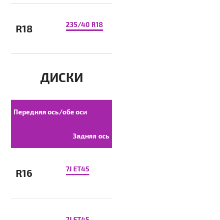
235/40 R18
R18
ДИСКИ
Передняя ось/обе оси
Задняя ось
7J ET45
R16
7J ET45