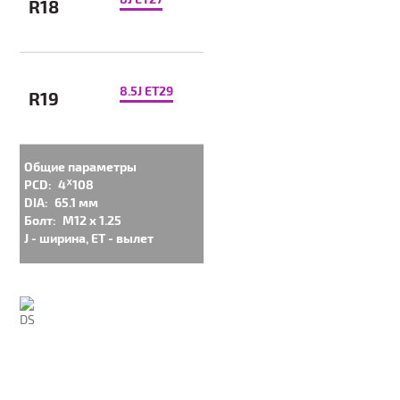
R18
8.5J ET29
R19
Общие параметры
PCD:
4ᕁ108
DIA:
65.1 мм
Болт:
M12 x 1.25
J - ширина, ET - вылет