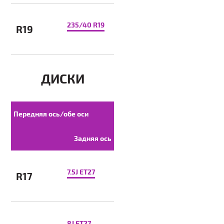
235/40 R19
R19
ДИСКИ
Передняя ось/обе оси
Задняя ось
7.5J ET27
R17
8J ET27