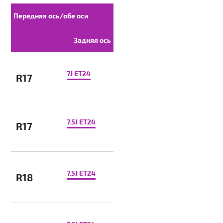
Передняя ось/обе оси
Задняя ось
7J ET24
R17
7.5J ET24
R17
7.5J ET24
R18