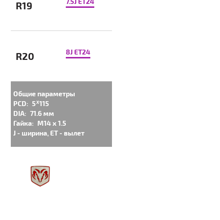
7.5J ET24
R19
8J ET24
R20
Общие параметры
PCD:
5ᕁ115
DIA:
71.6 мм
Гайка:
M14 x 1.5
J - ширина, ET - вылет