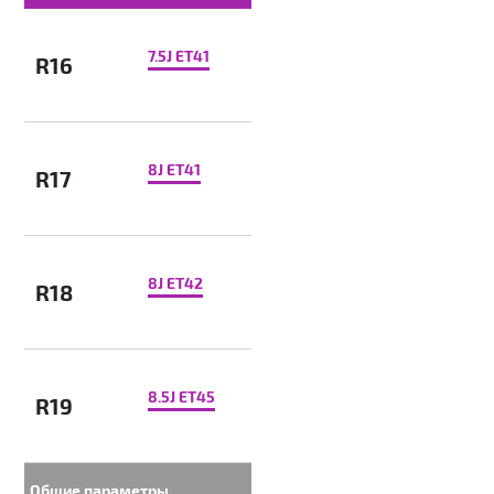
7.5J ET41
R16
8J ET41
R17
8J ET42
R18
8.5J ET45
R19
Общие параметры