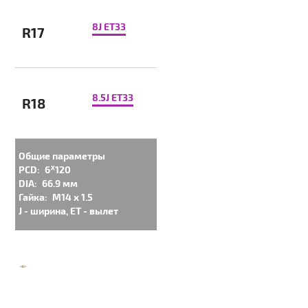
8J ET33
R17
8.5J ET33
R18
Общие параметры
PCD:
6ᕁ120
DIA:
66.9 мм
Гайка:
M14 x 1.5
J - ширина, ET - вылет