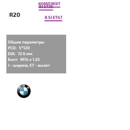
КОМПЛЕКТ
8J ET36
R20
8.5J ET47
Общие параметры
PCD:
5ᕁ120
DIA:
72.6 мм
Болт:
M14 x 1.25
J - ширина, ET - вылет