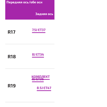
Передняя ось/обе оси
Задняя ось
7.5J ET37
R17
8J ET34
R18
КОМПЛЕКТ
8J ET36
R19
8.5J ET47