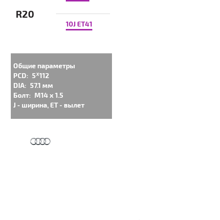
R20
10J ET41
Общие параметры
PCD:
5ᕁ112
DIA:
57.1 мм
Болт:
M14 x 1.5
J - ширина, ET - вылет