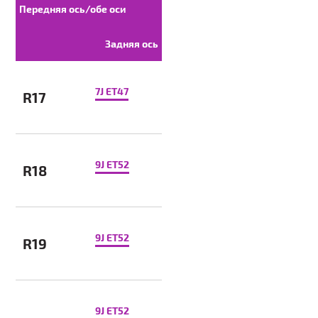
Передняя ось/обе оси
Задняя ось
7J ET47
R17
9J ET52
R18
9J ET52
R19
9J ET52