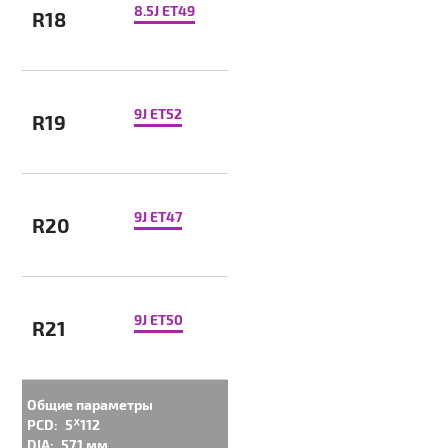
8.5J ET49
R18
9J ET52
R19
9J ET47
R20
9J ET50
R21
Общие параметры
PCD:
5ᕁ112
DIA:
57.1 мм