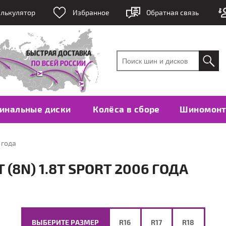
лькулятор
Избранное
Обратная связь
инальные диски
Колёса в сборе
Шиномон
6 года
(8N) 1.8T SPORT 2006 ГОДА
ВЫБЕРИТЕ РАЗМЕР
R16
R17
R18