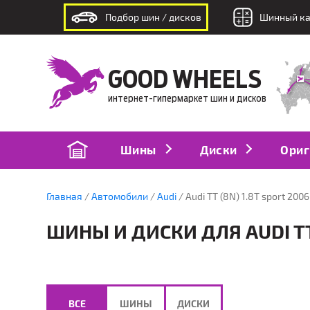
Подбор шин / дисков
Шинный ка
интернет-гипермаркет шин и дисков
GOOD WHEELS
интернет-гипермаркет шин и дисков
Шины
Диски
Ориг
Главная
Автомобили
Audi
Audi TT (8N) 1.8T sport 200
ШИНЫ И ДИСКИ ДЛЯ AUDI TT 
ВСЕ
ШИНЫ
ДИСКИ