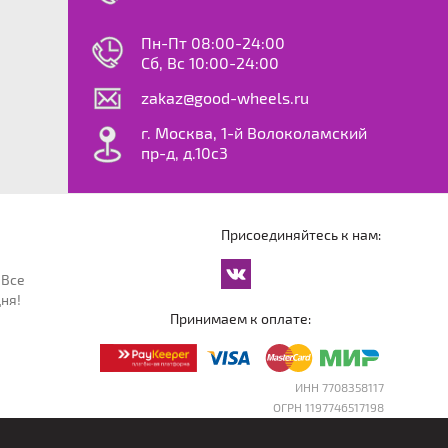
0
ok
le
Пн-Пт 08:00-24:00
dy
Сб, Вс 10:00-24:00
S
zakaz@good-wheels.ru
f
ta
г. Москва, 1-й Волоколамский
van
пр-д, д.10с3
at
ton
ter
o
Присоединяйтесь к нам:
an
cco
 Все
an
ня!
an
Принимаем к оплате:
reg
an
orter
ИНН 7708358117
ОГРН 1197746517198