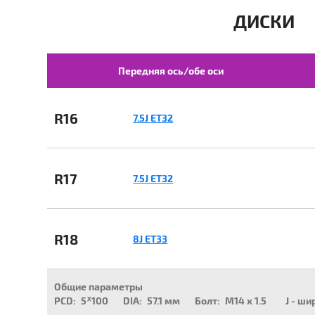
ДИСКИ
Передняя ось/обе оси
R16
7.5J ET32
R17
7.5J ET32
R18
8J ET33
Общие параметры
PCD:
5ᕁ100
DIA:
57.1 мм
Болт:
M14 x 1.5
J - ши