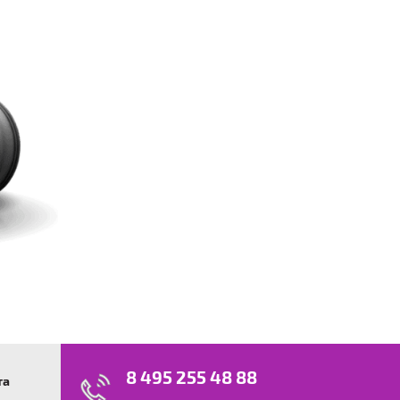
8 495 255 48 88
та
swagen
23