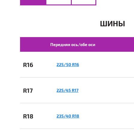
ШИНЫ
Передняя ось/обе оси
R16
225/50 R16
R17
225/45 R17
R18
235/40 R18