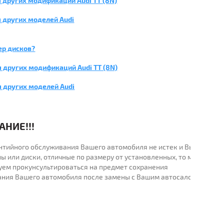
 других модификаций Audi TT (8N)
 других моделей Audi
ер дисков?
 других модификаций Audi TT (8N)
я других моделей Audi
НИЕ!!!
рантийного обслуживания Вашего автомобиля не истек и Вы
ы или диски, отличные по размеру от установленных, то мы
уем прокунсультироваться на предмет сохранения
ания Вашего автомобиля после замены с Вашим автосалоном.