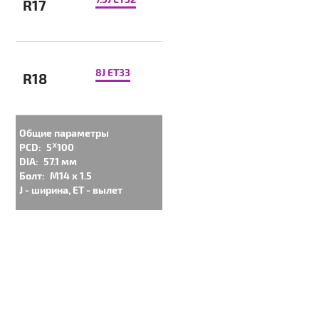
R17
8J ET33
R18
Общие параметры
PCD:
5ᕁ100
DIA:
57.1 мм
Болт:
M14 x 1.5
J - ширина, ET - вылет