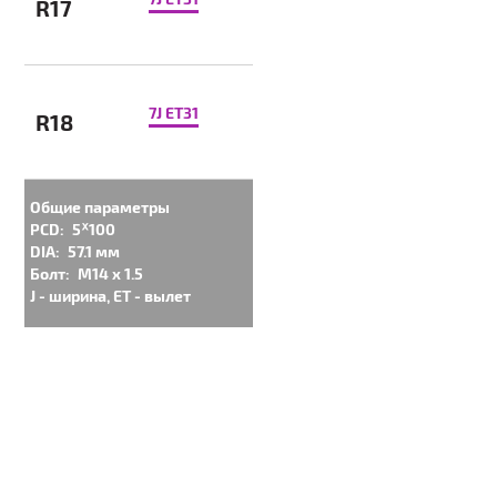
R17
7J ET31
R18
Общие параметры
PCD:
5ᕁ100
DIA:
57.1 мм
Болт:
M14 x 1.5
J - ширина, ET - вылет