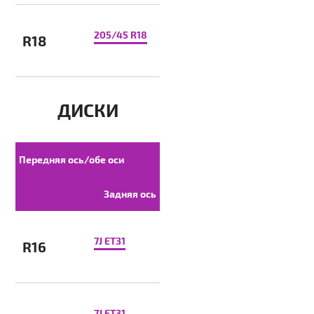
205/45 R18
R18
ДИСКИ
Передняя ось/обе оси
Задняя ось
7J ET31
R16
7J ET31