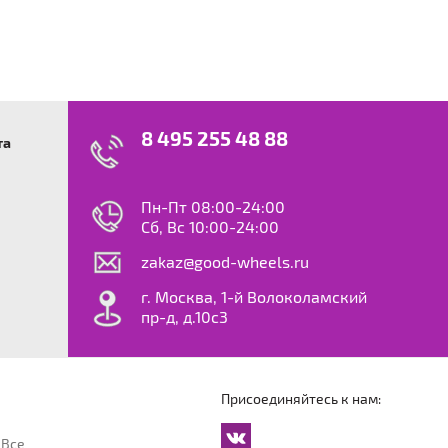
8 495 255 48 88
та
swagen
23
0
ok
le
Пн-Пт 08:00-24:00
dy
Сб, Вс 10:00-24:00
S
zakaz@good-wheels.ru
f
ta
г. Москва, 1-й Волоколамский
van
пр-д, д.10с3
at
ton
ter
o
Присоединяйтесь к нам:
an
cco
 Все