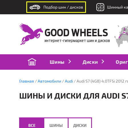
Подбор шин / дисков
Шинный ка
интернет-гипермаркет шин и дисков
GOOD WHEELS
интернет-гипермаркет шин и дисков
Шины
Диски
Ориг
Главная
Автомобили
Audi
Audi S7 (4G8) 4.0TFSi 2012 
ШИНЫ И ДИСКИ ДЛЯ AUDI S7 
ВСЕ
ШИНЫ
ДИСКИ