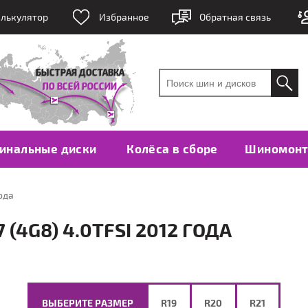
лькулятор
Избранное
Обратная связь
инальные диски
Колёса в сборе
Шиномон
года
(4G8) 4.0TFSI 2012 ГОДА
ВЫБЕРИТЕ РАЗМЕР
R19
R20
R21