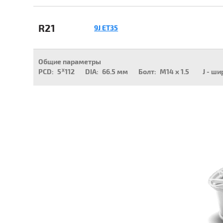
R21
9J ET35
Общие параметры
PCD:
5ᕁ112
DIA:
66.5 мм
Болт:
M14 x 1.5
J - ши