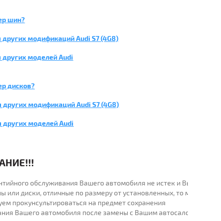
ер шин?
 других модификаций Audi S7 (4G8)
 других моделей Audi
ер дисков?
 других модификаций Audi S7 (4G8)
я других моделей Audi
НИЕ!!!
рантийного обслуживания Вашего автомобиля не истек и Вы
ы или диски, отличные по размеру от установленных, то мы
уем прокунсультироваться на предмет сохранения
ания Вашего автомобиля после замены с Вашим автосалоном.