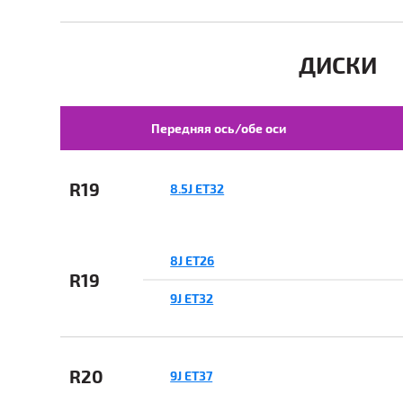
ДИСКИ
Передняя ось/обе оси
R19
8.5J ET32
8J ET26
R19
9J ET32
R20
9J ET37