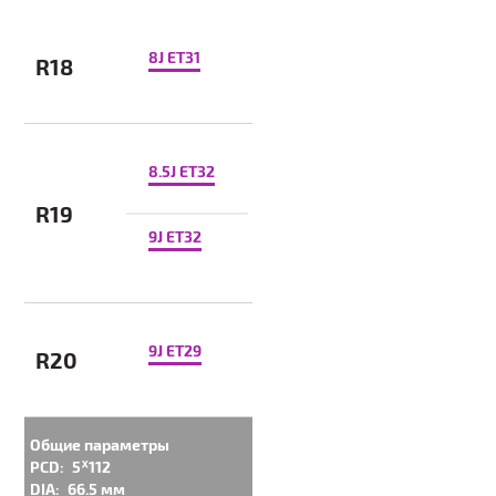
8J ET31
R18
8.5J ET32
R19
9J ET32
9J ET29
R20
Общие параметры
PCD:
5ᕁ112
DIA:
66.5 мм