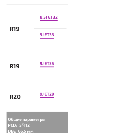
8.5J ET32
R19
9J ET33
9J ET35
R19
9J ET29
R20
Общие параметры
PCD:
5ᕁ112
DIA:
66.5 мм