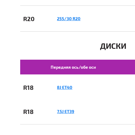
R20
255/30 R20
ДИСКИ
Передняя ось/обе оси
R18
8J ET40
R18
7.5J ET39