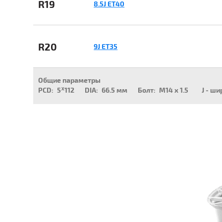
R19
8.5J ET40
R20
9J ET35
Общие параметры
PCD:
5ᕁ112
DIA:
66.5 мм
Болт:
M14 x 1.5
J - ши