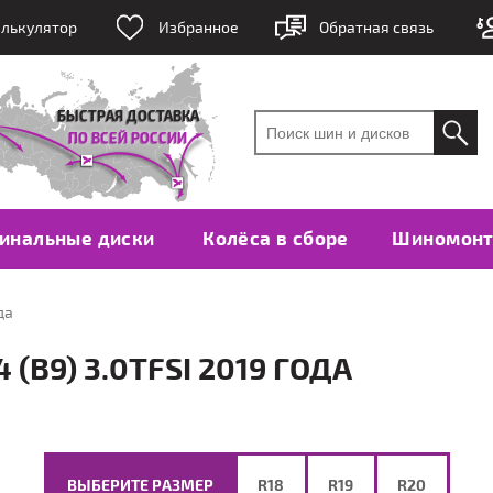
лькулятор
Избранное
Обратная связь
инальные диски
Колёса в сборе
Шиномон
да
(B9) 3.0TFSI 2019 ГОДА
ВЫБЕРИТЕ РАЗМЕР
R18
R19
R20