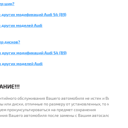
ер шин?
 других модификаций Audi S4 (B9)
 других моделей Audi
ер дисков?
 других модификаций Audi S4 (B9)
я других моделей Audi
НИЕ!!!
рантийного обслуживания Вашего автомобиля не истек и Вы
ы или диски, отличные по размеру от установленных, то мы
уем прокунсультироваться на предмет сохранения
ания Вашего автомобиля после замены с Вашим автосалоном.