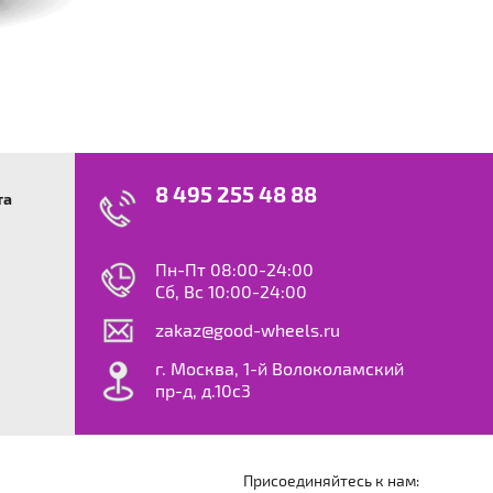
8 495 255 48 88
та
swagen
23
0
ok
le
Пн-Пт 08:00-24:00
dy
Сб, Вс 10:00-24:00
S
zakaz@good-wheels.ru
f
ta
г. Москва, 1-й Волоколамский
van
пр-д, д.10с3
at
ton
ter
o
Присоединяйтесь к нам: