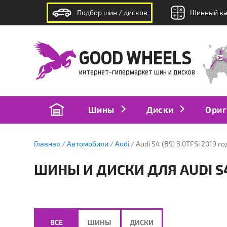
Подбор шин / дисков
Шинный ка
интернет-гипермаркет шин и дисков
GOOD WHEELS
интернет-гипермаркет шин и дисков
Шины
Диски
Ориг
Главная
Автомобили
Audi
Audi S4 (B9) 3.0TFSi 2019 го
ШИНЫ И ДИСКИ ДЛЯ AUDI S4 
ВСЕ
ШИНЫ
ДИСКИ