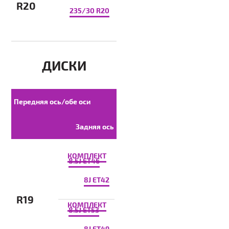
R20
235/30 R20
ДИСКИ
Передняя ось/обе оси
Задняя ось
КОМПЛЕКТ
8.5J ET46
8J ET42
R19
КОМПЛЕКТ
8.5J ET53
8J ET49