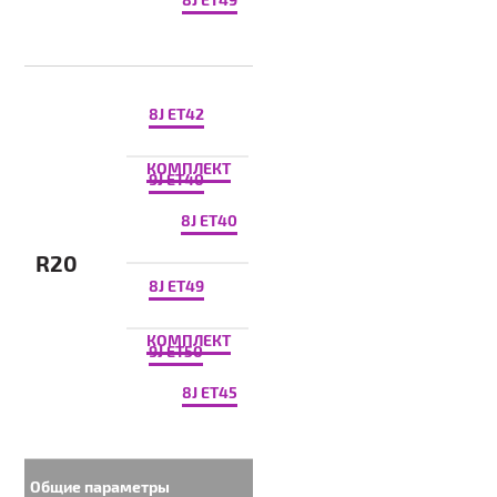
8J ET42
КОМПЛЕКТ
9J ET40
8J ET40
R20
8J ET49
КОМПЛЕКТ
9J ET50
8J ET45
Общие параметры