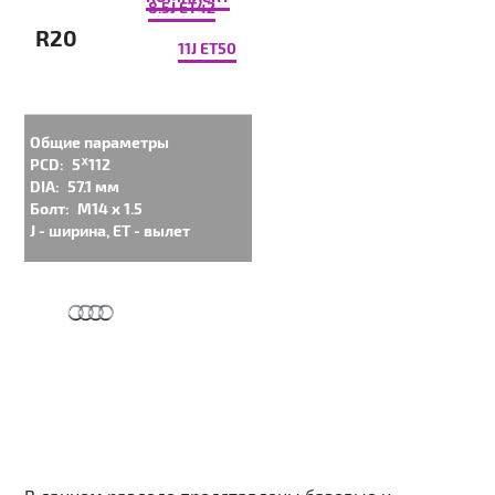
8.5J ET42
R20
11J ET50
Общие параметры
PCD:
5ᕁ112
DIA:
57.1 мм
Болт:
M14 x 1.5
J - ширина, ET - вылет