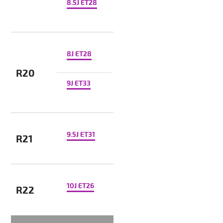
8.5J ET28
8J ET28
R20
9J ET33
9.5J ET31
R21
10J ET26
R22