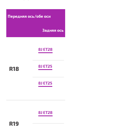
Передняя ось/обе оси
Задняя ось
8J ET28
8J ET25
R18
8J ET25
8J ET28
R19