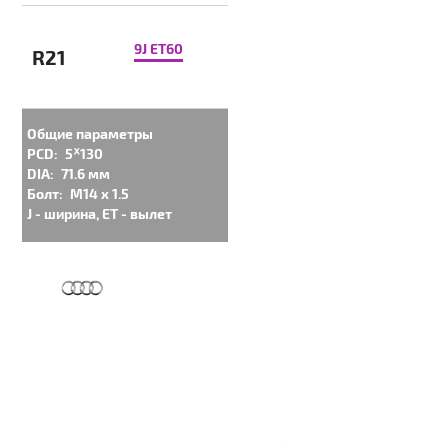
9J ET60
R21
Общие параметры
PCD:
5ᕁ130
DIA:
71.6 мм
Болт:
M14 x 1.5
J - ширина, ET - вылет