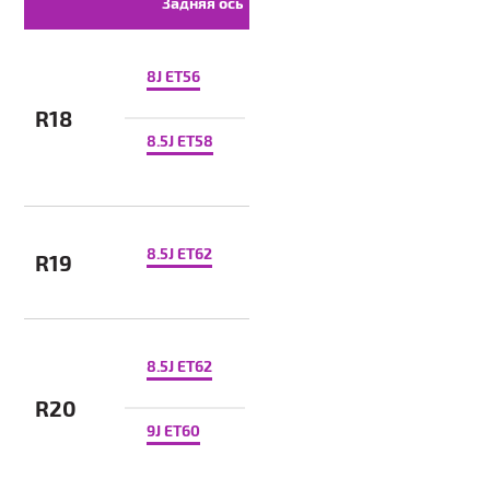
Задняя ось
8J ET56
R18
8.5J ET58
8.5J ET62
R19
8.5J ET62
R20
9J ET60