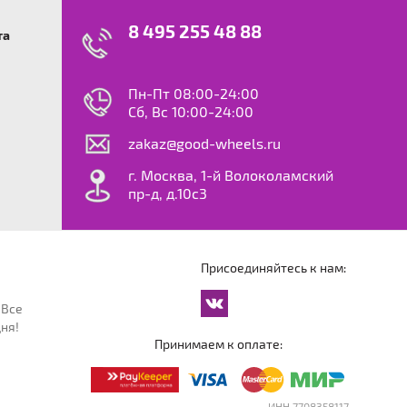
8 495 255 48 88
та
swagen
23
0
ok
le
Пн-Пт 08:00-24:00
dy
Сб, Вс 10:00-24:00
S
zakaz@good-wheels.ru
f
ta
г. Москва, 1-й Волоколамский
van
пр-д, д.10с3
at
ton
ter
o
Присоединяйтесь к нам:
an
cco
 Все
an
ня!
an
Принимаем к оплате:
reg
an
orter
ИНН 7708358117