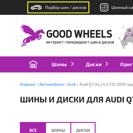
Подбор шин / дисков
Шинный ка
интернет-гипермаркет шин и дисков
GOOD WHEELS
интернет-гипермаркет шин и дисков
Шины
Диски
Ориг
Главная
Автомобили
Audi
Audi Q7 (4L) 4.2 FSI 2010 го
ШИНЫ И ДИСКИ ДЛЯ AUDI Q7 
ВСЕ
ШИНЫ
ДИСКИ