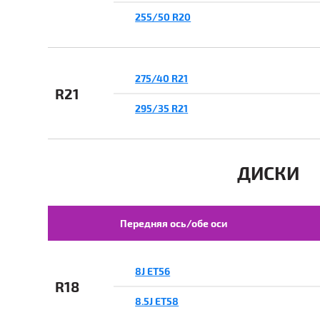
255/50 R20
275/40 R21
R21
295/35 R21
ДИСКИ
Передняя ось/обе оси
8J ET56
R18
8.5J ET58