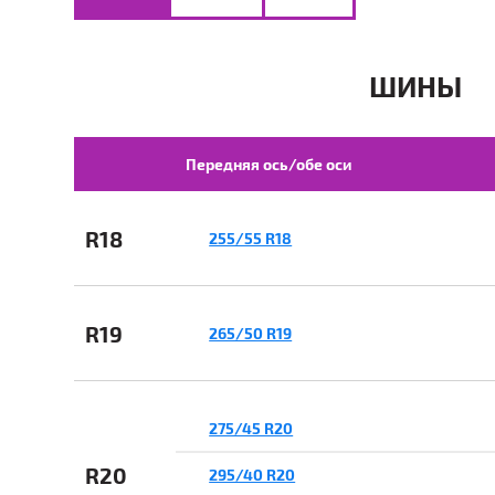
ШИНЫ
Передняя ось/обе оси
R18
255/55 R18
R19
265/50 R19
275/45 R20
R20
295/40 R20