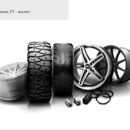
рина, ET - вылет