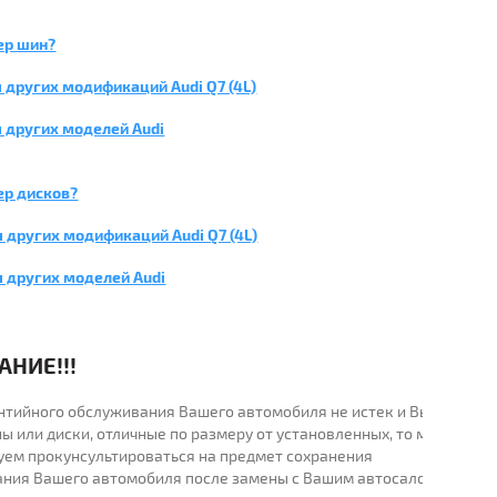
ер шин?
 других модификаций Audi Q7 (4L)
 других моделей Audi
ер дисков?
 других модификаций Audi Q7 (4L)
я других моделей Audi
НИЕ!!!
рантийного обслуживания Вашего автомобиля не истек и Вы
ы или диски, отличные по размеру от установленных, то мы
уем прокунсультироваться на предмет сохранения
ания Вашего автомобиля после замены с Вашим автосалоном.