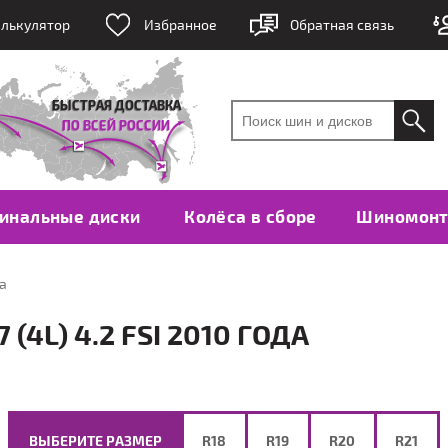
лькулятор
Избранное
Обратная связь
инальные диски
Колёса в сборе
Шиномон
да
(4L) 4.2 FSI 2010 ГОДА
ВЫБЕРИТЕ РАЗМЕР
R18
R19
R20
R21