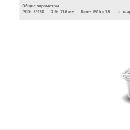
Общие параметры
PCD:
5ᕁ130
DIA:
71.6 мм
Болт:
M14 x 1.5
J - ши