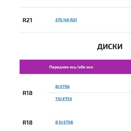
R21
275/40 R21
ДИСКИ
Передняя ось/обе оси
8J ET56
R18
7.5J ET53
R18
8.5J ET58