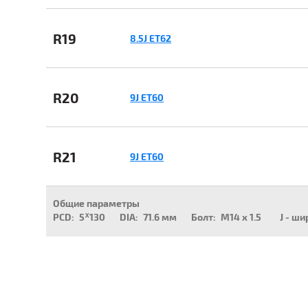
R19
8.5J ET62
R20
9J ET60
R21
9J ET60
Общие параметры
PCD:
5ᕁ130
DIA:
71.6 мм
Болт:
M14 x 1.5
J - ши