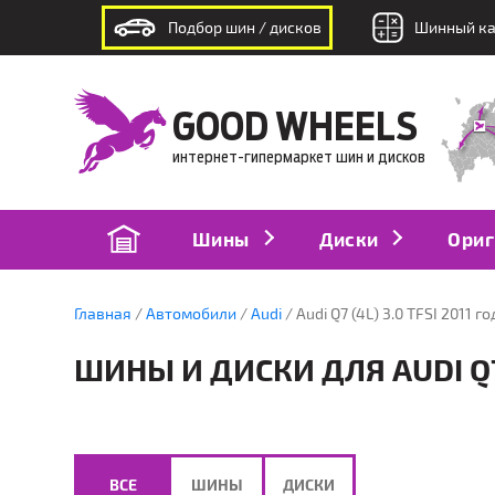
Подбор шин / дисков
Шинный ка
интернет-гипермаркет шин и дисков
GOOD WHEELS
интернет-гипермаркет шин и дисков
Шины
Диски
Ориг
Главная
Автомобили
Audi
Audi Q7 (4L) 3.0 TFSI 2011 го
ШИНЫ И ДИСКИ ДЛЯ AUDI Q7 (
ВСЕ
ШИНЫ
ДИСКИ