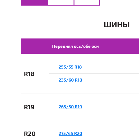
ШИНЫ
Передняя ось/обе оси
255/55 R18
R18
235/60 R18
R19
265/50 R19
R20
275/45 R20