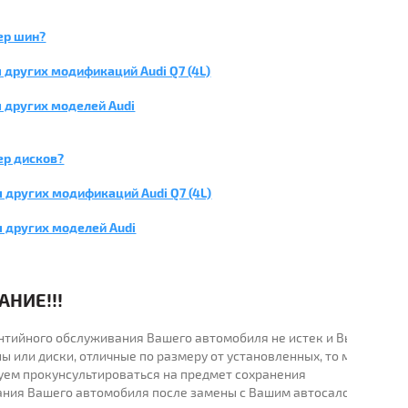
ер шин?
 других модификаций Audi Q7 (4L)
 других моделей Audi
ер дисков?
 других модификаций Audi Q7 (4L)
я других моделей Audi
НИЕ!!!
рантийного обслуживания Вашего автомобиля не истек и Вы
ы или диски, отличные по размеру от установленных, то мы
уем прокунсультироваться на предмет сохранения
ания Вашего автомобиля после замены с Вашим автосалоном.