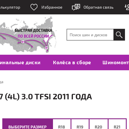
лькулятор
Избранное
Обратная связь
инальные диски
Колёса в сборе
Шиномон
да
4L) 3.0 TFSI 2011 ГОДА
ВЫБЕРИТЕ РАЗМЕР
R18
R19
R20
R21