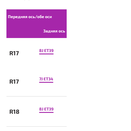
Передняя ось/обе оси
Задняя ось
8J ET39
R17
7J ET34
R17
8J ET39
R18