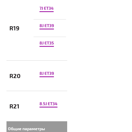
7J ET34
8J ET39
R19
8J ET35
8J ET39
R20
8.5J ET34
R21
Общие параметры