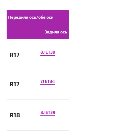
Передняя ось/обе оси
Задняя ось
8J ET39
R17
7J ET34
R17
8J ET39
R18