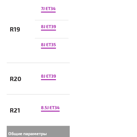
7J ET34
8J ET39
R19
8J ET35
8J ET39
R20
8.5J ET34
R21
Общие параметры