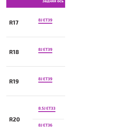
Задняя ось
8J ET39
R17
8J ET39
R18
8J ET39
R19
8.5J ET33
R20
8J ET36