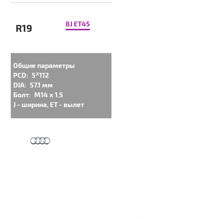
8J ET45
R19
Общие параметры
PCD:
5ᕁ112
DIA:
57.1 мм
Болт:
M14 x 1.5
J - ширина, ET - вылет