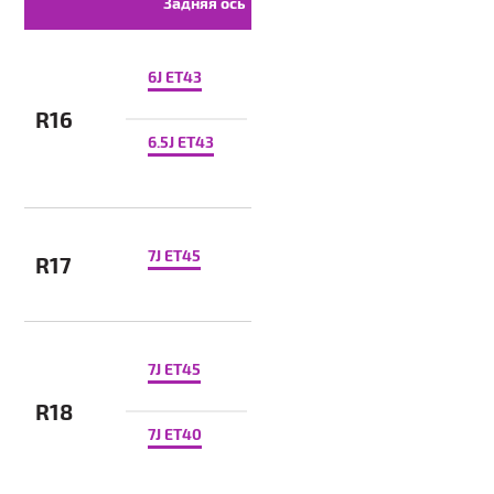
Задняя ось
6J ET43
R16
6.5J ET43
7J ET45
R17
7J ET45
R18
7J ET40