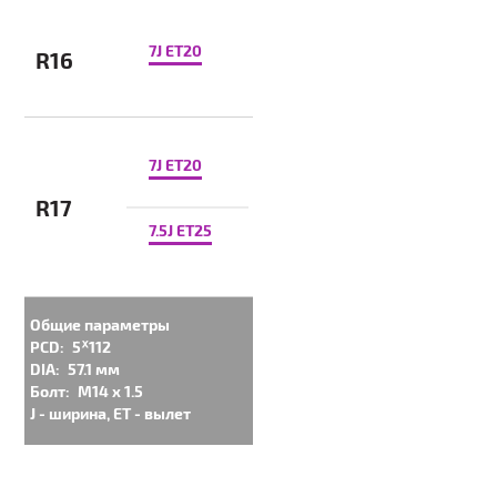
7J ET20
R16
7J ET20
R17
7.5J ET25
Общие параметры
PCD:
5ᕁ112
DIA:
57.1 мм
Болт:
M14 x 1.5
J - ширина, ET - вылет