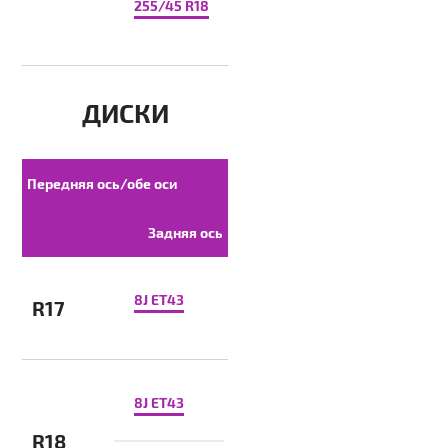
255/45 R18
ДИСКИ
Передняя ось/обе оси
Задняя ось
8J ET43
R17
8J ET43
R18