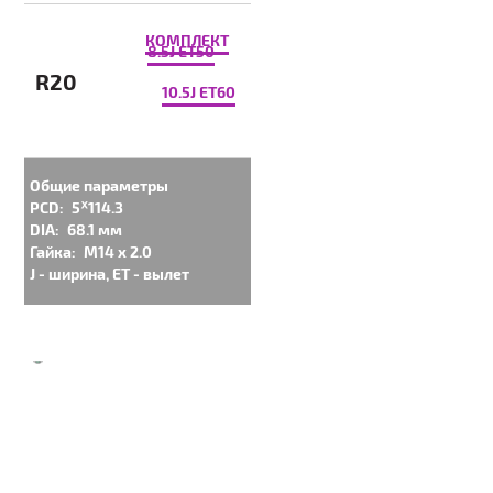
КОМПЛЕКТ
8.5J ET50
R20
10.5J ET60
Общие параметры
PCD:
5ᕁ114.3
DIA:
68.1 мм
Гайка:
M14 x 2.0
J - ширина, ET - вылет