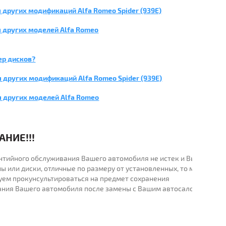
 других модификаций Alfa Romeo Spider (939E)
 других моделей Alfa Romeo
ер дисков?
 других модификаций Alfa Romeo Spider (939E)
я других моделей Alfa Romeo
НИЕ!!!
рантийного обслуживания Вашего автомобиля не истек и Вы
ы или диски, отличные по размеру от установленных, то мы
уем прокунсультироваться на предмет сохранения
ания Вашего автомобиля после замены с Вашим автосалоном.