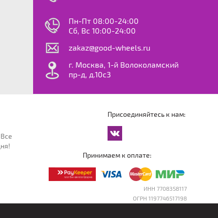
0
ok
le
Пн-Пт 08:00-24:00
dy
Сб, Вс 10:00-24:00
S
zakaz@good-wheels.ru
f
ta
г. Москва, 1-й Волоколамский
van
пр-д, д.10с3
at
ton
ter
o
Присоединяйтесь к нам:
an
cco
 Все
an
ня!
an
Принимаем к оплате:
reg
an
orter
ИНН 7708358117
ОГРН 1197746517198