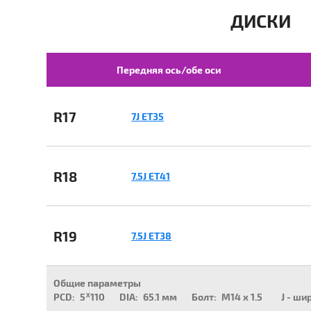
ДИСКИ
Передняя ось/обе оси
R17
7J ET35
R18
7.5J ET41
R19
7.5J ET38
Общие параметры
PCD:
5ᕁ110
DIA:
65.1 мм
Болт:
M14 x 1.5
J - ши