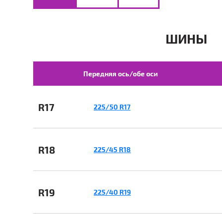
ШИНЫ
Передняя ось/обе оси
R17
225/50 R17
R18
225/45 R18
R19
225/40 R19