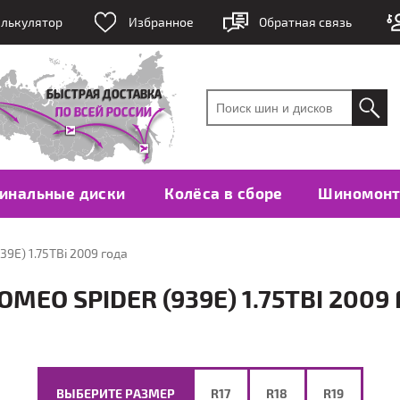
лькулятор
Избранное
Обратная связь
инальные диски
Колёса в сборе
Шиномон
39E) 1.75TBi 2009 года
EO SPIDER (939E) 1.75TBI 2009
ВЫБЕРИТЕ РАЗМЕР
R17
R18
R19