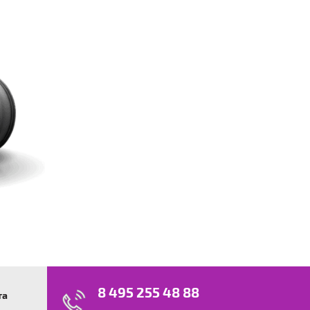
8 495 255 48 88
та
swagen
23