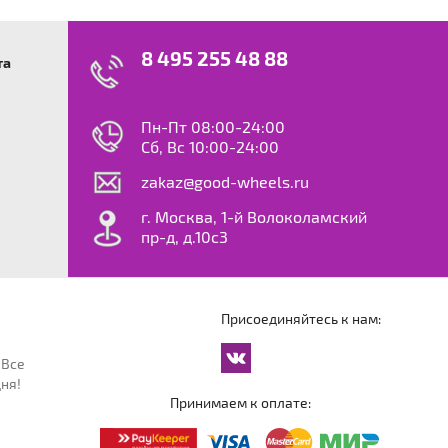
8 495 255 48 88
та
swagen
23
0
ok
le
Пн-Пт 08:00-24:00
dy
Сб, Вс 10:00-24:00
S
zakaz@good-wheels.ru
f
ta
г. Москва, 1-й Волоколамский
van
пр-д, д.10с3
at
ton
ter
o
Присоединяйтесь к нам:
an
cco
 Все
an
ня!
an
Принимаем к оплате:
reg
an