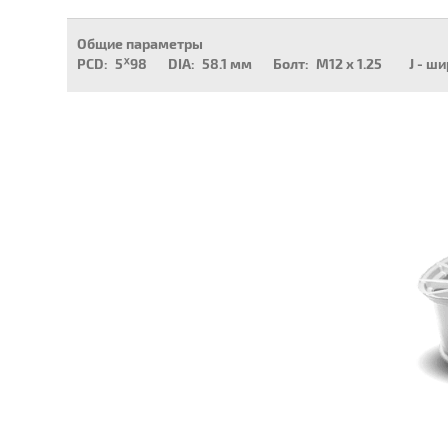
Общие параметры
PCD:
5ᕁ98
DIA:
58.1 мм
Болт:
M12 x 1.25
J - ш