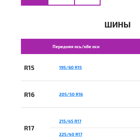
ШИНЫ
Передняя ось/обе оси
R15
195/60 R15
R16
205/50 R16
215/45 R17
R17
225/40 R17