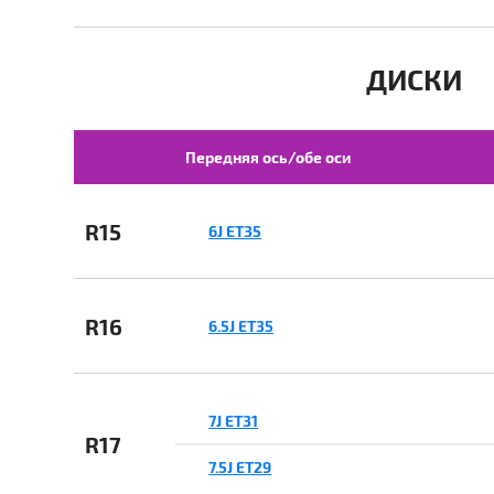
ДИСКИ
Передняя ось/обе оси
R15
6J ET35
R16
6.5J ET35
7J ET31
R17
7.5J ET29