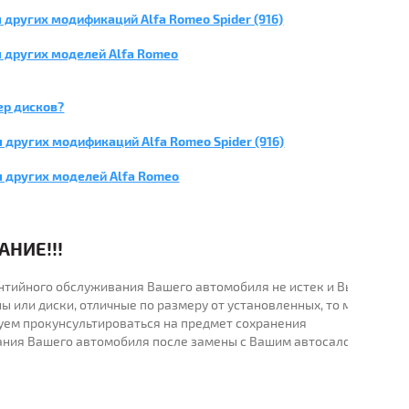
других модификаций Alfa Romeo Spider (916)
 других моделей Alfa Romeo
ер дисков?
 других модификаций Alfa Romeo Spider (916)
я других моделей Alfa Romeo
НИЕ!!!
рантийного обслуживания Вашего автомобиля не истек и Вы
ы или диски, отличные по размеру от установленных, то мы
уем прокунсультироваться на предмет сохранения
ания Вашего автомобиля после замены с Вашим автосалоном.