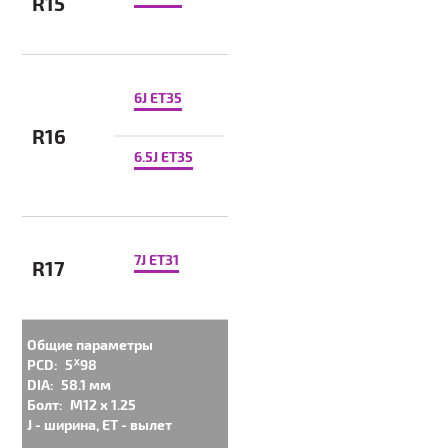
R15
6J ET35
R16
6.5J ET35
7J ET31
R17
Общие параметры
PCD:
5ᕁ98
DIA:
58.1 мм
Болт:
M12 x 1.25
J - ширина, ET - вылет