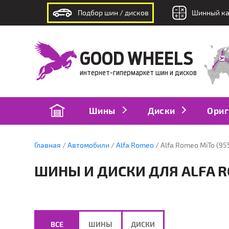
Подбор шин / дисков
Шинный ка
интернет-гипермаркет шин и дисков
GOOD WHEELS
интернет-гипермаркет шин и дисков
Шины
Диски
Ориг
Главная
Автомобили
Alfa Romeo
Alfa Romeo MiTo (955
ШИНЫ И ДИСКИ ДЛЯ ALFA RO
ВСЕ
ШИНЫ
ДИСКИ