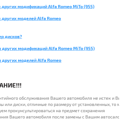
 других модификаций Alfa Romeo MiTo (955)
 других моделей Alfa Romeo
ер дисков?
 других модификаций Alfa Romeo MiTo (955)
я других моделей Alfa Romeo
НИЕ!!!
рантийного обслуживания Вашего автомобиля не истек и Вы
ы или диски, отличные по размеру от установленных, то мы
уем прокунсультироваться на предмет сохранения
ания Вашего автомобиля после замены с Вашим автосалоном.