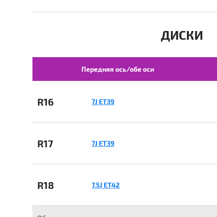
ДИСКИ
Передняя ось/обе оси
R16
7J ET39
R17
7J ET39
R18
7.5J ET42