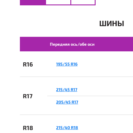
ШИНЫ
Передняя ось/обе оси
R16
195/55 R16
215/45 R17
R17
205/45 R17
R18
215/40 R18