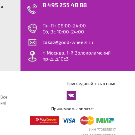
8 495 255 48 88
та
swagen
23
0
ok
le
Пн-Пт 08:00-24:00
dy
Сб, Вс 10:00-24:00
S
zakaz@good-wheels.ru
f
ta
г. Москва, 1-й Волоколамский
van
пр-д, д.10с3
at
ton
ter
o
Присоединяйтесь к нам:
an
cco
 Все
an
ня!
an
Принимаем к оплате:
reg
an
orter
ИНН 7708358117