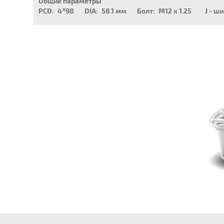
Общие параметры
PCD:
4ᕁ98
DIA:
58.1 мм
Болт:
M12 x 1.25
J - ш