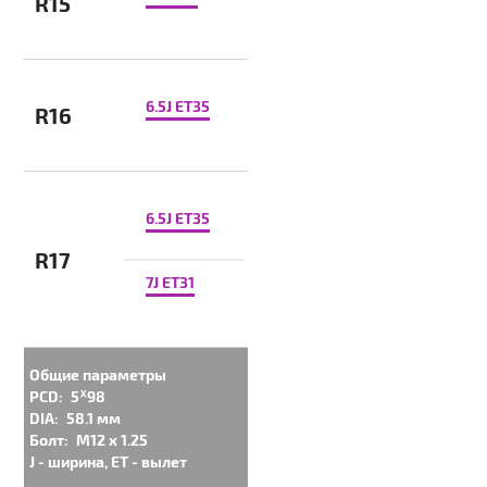
R15
6.5J ET35
R16
6.5J ET35
R17
7J ET31
Общие параметры
PCD:
5ᕁ98
DIA:
58.1 мм
Болт:
M12 x 1.25
J - ширина, ET - вылет