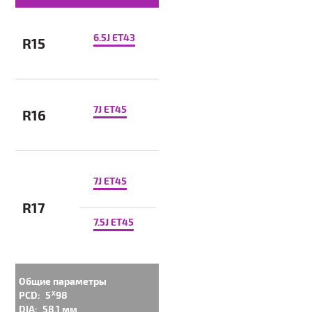
6.5J ET43
R15
7J ET45
R16
7J ET45
R17
7.5J ET45
Общие параметры
PCD:
5ᕁ98
DIA:
58.1 мм