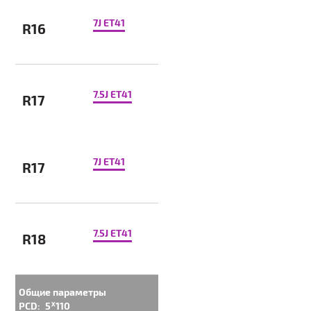
7J ET41
R16
7.5J ET41
R17
7J ET41
R17
7.5J ET41
R18
Общие параметры
PCD:
5ᕁ110