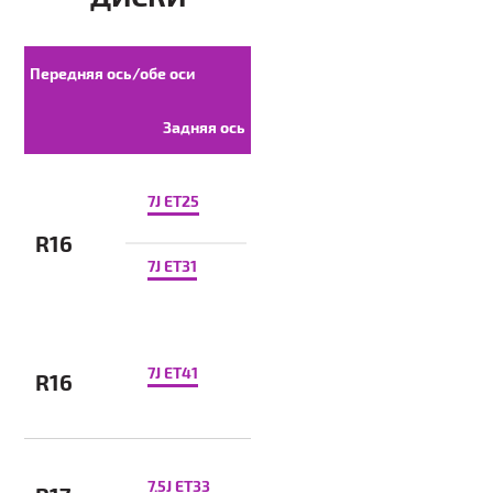
Передняя ось/обе оси
Задняя ось
7J ET25
R16
7J ET31
7J ET41
R16
7.5J ET33