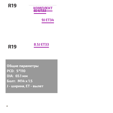
R19
КОМПЛЕКТ
8J ET33
9J ET34
8.5J ET33
R19
Общие параметры
PCD:
5ᕁ110
DIA:
65.1 мм
Болт:
M14 x 1.5
J - ширина, ET - вылет