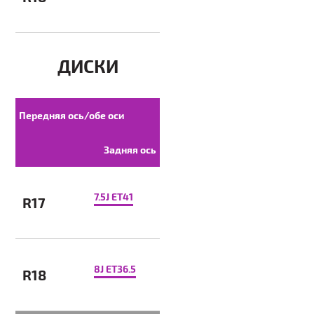
ДИСКИ
Передняя ось/обе оси
Задняя ось
7.5J ET41
R17
8J ET36.5
R18